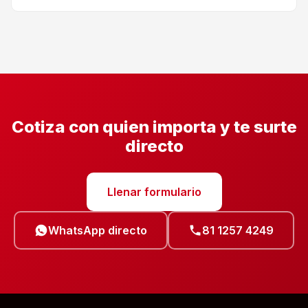
Cotiza con quien importa y te surte
directo
Llenar formulario
WhatsApp directo
81 1257 4249