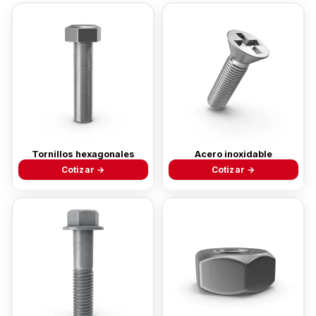
Tornillos hexagonales
Acero inoxidable
Cotizar →
Cotizar →