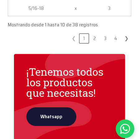
5/16-18
x
3
Mostrando desde 1 hasta 10 de 38 registros
❮
1
2
3
4
❯
¡Tenemos todos
los productos
que necesitas!
Whatsapp