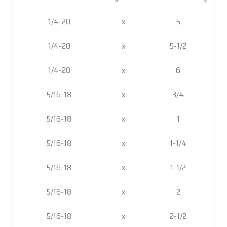
1/4-20
x
5
1/4-20
x
5-1/2
1/4-20
x
6
5/16-18
x
3/4
5/16-18
x
1
5/16-18
x
1-1/4
5/16-18
x
1-1/2
5/16-18
x
2
5/16-18
x
2-1/2